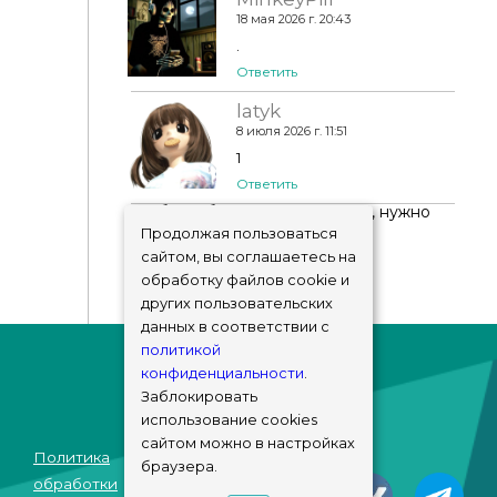
18 мая 2026 г. 20:43
.
Ответить
latyk
8 июля 2026 г. 11:51
1
Ответить
Чтобы добавить комментарий, нужно
авторизоваться
!
Продолжая пользоваться
сайтом, вы соглашаетесь на
обработку файлов cookie и
других пользовательских
данных в соответствии с
политикой
конфиденциальности
.
Заблокировать
использование cookies
сайтом можно в настройках
Политика
браузера.
© sims-market
обработки