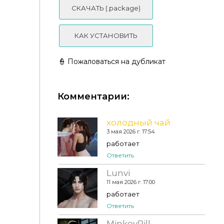
СКАЧАТЬ (.package)
КАК УСТАНОВИТЬ
👮 Пожаловаться на дубликат
Комментарии:
Aidan Nose Preset HQ Caroll91
холодный чай
3 мая 2026 г. 17:54
работает
Ответить
Lunvi
11 мая 2026 г. 17:00
работает
Ответить
MinkeyPill