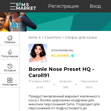
Регистрация
Вход
Sims 4
>
Скинтон
>
Узоры для кожи
Главная
ОПУБЛИКОВАЛ(А)
NE_SHANEL
Популярное
Bonnie Nose Preset HQ -
История
Caroll91
27 апреля 2026 г.
Загрузок:
Просмотров:
Категории
22:42
5061
6243
Предустановленный вариант маленького
носа с более широкими ноздрями для
женских персонажей Sims. Подходит для
персонажей от подросткового до