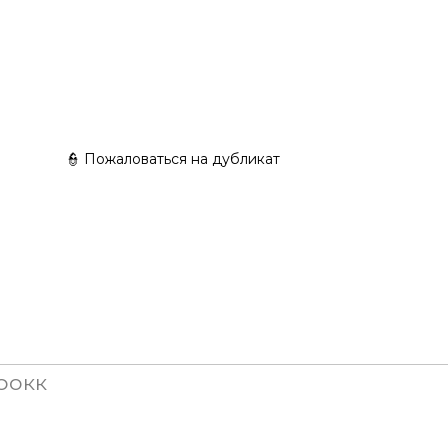
👮 Пожаловаться на дубликат
ons"- для
рокк