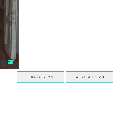
 Sims 4
Мод «Загар и ожоги» от kuttoe для Sims 4
СКАЧАТЬ (.rar)
КАК УСТАНОВИТЬ