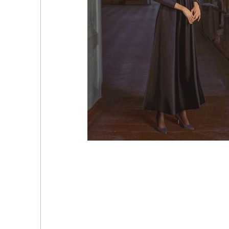
Мод «Выживание или SURVIVE» от llazyneiph для