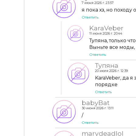
7 июня 2026 г. 23:57
я пока хз, но походу о
Ответить
KaraVeber
11 июня 2026 г. 20:44
Тупяна, только чт
Выньте все моды,
Ответить
Тупяна
20 июля 2026 г. 12:39
KaraVeber, да я
порядке
Ответить
babyBat
30 июня 2026 г. 13:11
/
Ответить
marydeadlol