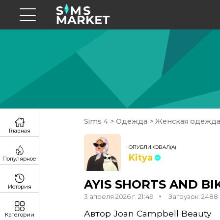
Sims 4
>
Одежда
>
Женская одежд
Главная
ОПУБЛИКОВАЛ(А)
Kitya
Популярное
AYIS SHORTS AND BIK
История
3 апреля 2026 г. 21:49
Загрузок: 2488
Автор Joan Campbell Beauty
Категории