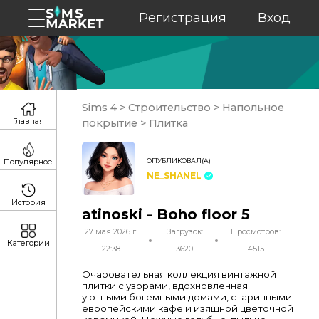
Регистрация
Вход
Sims 4
>
Строительство
>
Напольное
Главная
покрытие
>
Плитка
ОПУБЛИКОВАЛ(А)
Популярное
NE_SHANEL
История
atinoski - Boho floor 5
27 мая 2026 г.
Загрузок:
Просмотров:
Категории
22:38
3620
4515
Очаровательная коллекция винтажной
плитки с узорами, вдохновленная
уютными богемными домами, старинными
европейскими кафе и изящной цветочной