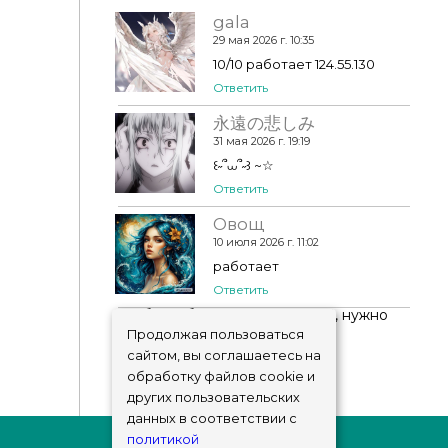
gala
29 мая 2026 г. 10:35
10/10 работает 124.55.130
Ответить
永遠の悲しみ
31 мая 2026 г. 19:19
‎꒰˶՞⩊՞˶꒱ ~☆
Ответить
Овощ
10 июля 2026 г. 11:02
работает
Ответить
Чтобы добавить комментарий, нужно
авторизоваться
!
Продолжая пользоваться
сайтом, вы соглашаетесь на
обработку файлов cookie и
других пользовательских
данных в соответствии с
политикой