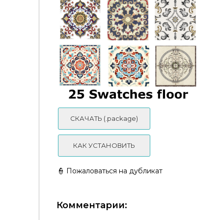
СКАЧАТЬ (.package)
КАК УСТАНОВИТЬ
[kta] Marble Floors 7
👮 Пожаловаться на дубликат
Комментарии:
atinoski - Boho floor 8