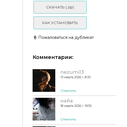
СКАЧАТЬ (.zip)
КАК УСТАНОВИТЬ
🛠️Sims 4 | Автогараж - AroundTheSims - Sims 4 -
Auto Garage
👮 Пожаловаться на дубликат
AroundTheSims - Sims 4 - Hospital Morgue
Комментарии:
nezumi13
13 марта 2026 г. 8:33
.
Ответить
найа
18 марта 2026 г. 19:55
.
Ответить