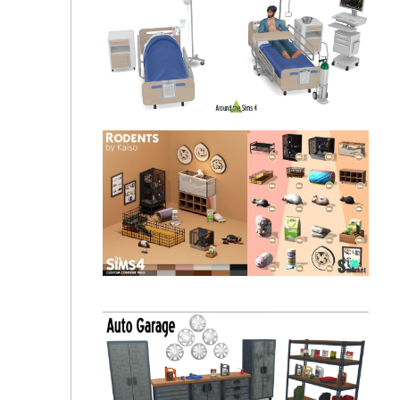
⚕️AroundTheSims - Sims 4 - Hospital Bedroom🏥
Грызуны "The Sims 4 Rodents CC Pack"- для Симс