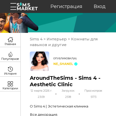
Регистрация
Вход
Sims 4
>
Интерьер
>
Комнаты для
Главная
навыков и другие
ОПУБЛИКОВАЛ(А)
Популярное
NE_SHANEL
История
AroundTheSims - Sims 4 -
Aesthetic Clinic
Категории
12 марта 2026 г.
Загрузок:
Просмотров:
23:09
2518
5173
О Sims 4 | Эстетическая клиника
Все декорация.