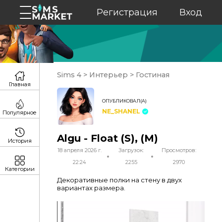
Регистрация
Вход
Sims 4
>
Интерьер
>
Гостиная
Главная
ОПУБЛИКОВАЛ(А)
NE_SHANEL
Популярное
Algu - Float (S), (M)
История
18 апреля 2026 г.
Загрузок:
Просмотров:
22:24
2255
2970
Категории
Декоративные полки на стену в двух
вариантах размера.