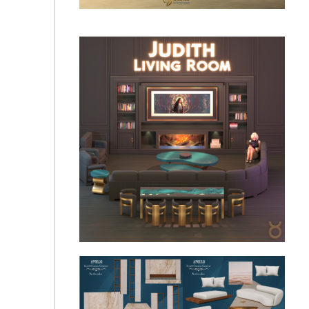
Гостиная и столовая - Judith Living Room - Taurus
Design - VER2
🌸🌺GOLDIE - Floraura🌺🌸