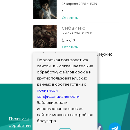
23 апреля 2026 г. 13:34
/
Ответить
сибаиню
3 июня 2026 г. 17:00
(„• ֊ •„)੭
Ответить
Чтобы добавить комментарий, нужно
авторизоваться
!
Продолжая пользоваться
сайтом, вы соглашаетесь на
обработку файлов cookie и
других пользовательских
данных в соответствии с
политикой
конфиденциальности
.
Заблокировать
использование cookies
сайтом можно в настройках
Политика
браузера.
© sims-market
обработки