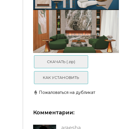
Гостиная и столовая - Judith Living Room - Taurus
Design - VER1
СКАЧАТЬ (.zip)
КАК УСТАНОВИТЬ
👮 Пожаловаться на дубликат
Комментарии:
Severinka_ - Apollo living room
araesha