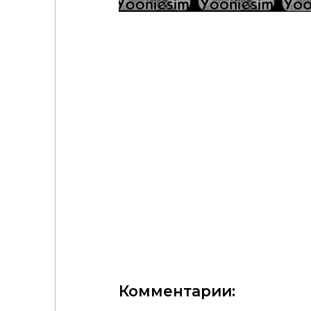
Helen’s Style - Moolah Hair by yooniesim
JulietWyldeHair by yooniesim
Комментарии: