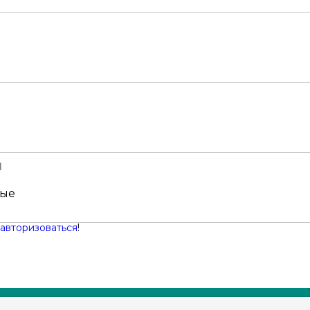
и
ные
авторизоваться
!