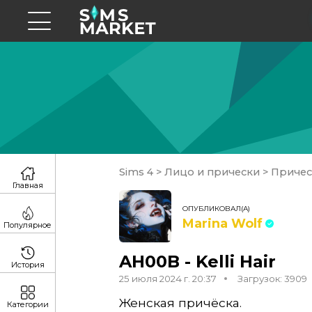
Sims 4
>
Лицо и прически
>
Приче
Главная
ОПУБЛИКОВАЛ(А)
Marina Wolf
Популярное
AH00B - Kelli Hair
История
25 июля 2024 г. 20:37
Загрузок: 3909
Женская причёска.
Категории