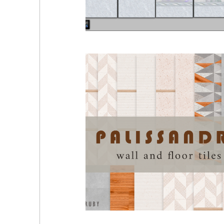
ADV - Mabra s4 wall floor set 16