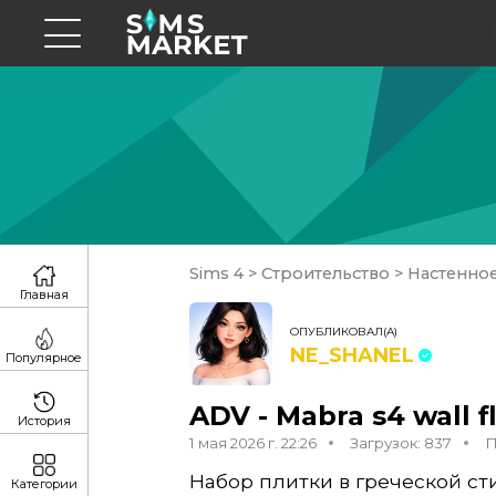
Sims 4
>
Строительство
>
Настенно
Главная
ОПУБЛИКОВАЛ(А)
NE_SHANEL
Популярное
ADV - Mabra s4 wall fl
История
1 мая 2026 г. 22:26
Загрузок: 837
П
Набор плитки в греческой ст
Категории