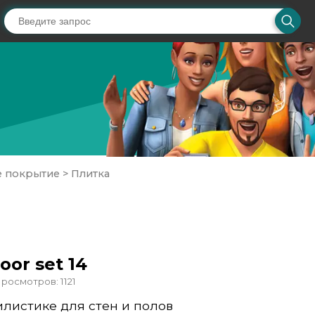
е покрытие
>
Плитка
oor set 14
росмотров: 1121
илистике для стен и полов