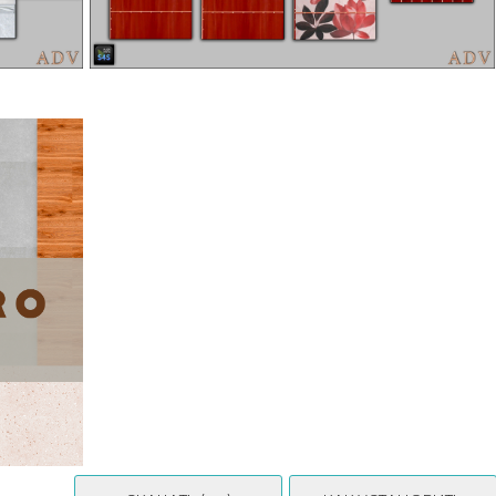
ADV - Mabra s4 wall floo rset 08