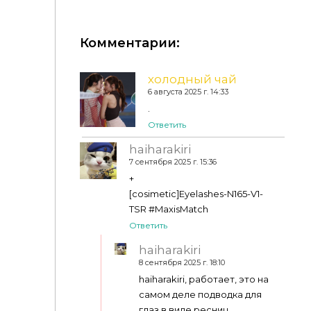
Комментарии:
Тени "MM Matte Eyeshadow N329 V1"
холодный чай
6 августа 2025 г. 14:33
.
Ответить
haiharakiri
7 сентября 2025 г. 15:36
+
[cosimetic]Eyelashes-N165-V1-
TSR #MaxisMatch
Ответить
haiharakiri
8 сентября 2025 г. 18:10
haiharakiri, работает, это на
самом деле подводка для
глаз в виде ресниц,