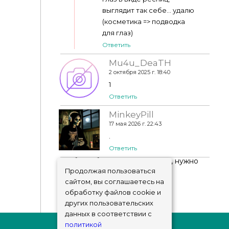
выглядит так себе... удалю
(косметика => подводка
для глаз)
Ответить
Mu4u_DeaTH
2 октября 2025 г. 18:40
1
Ответить
MinkeyPill
17 мая 2026 г. 22:43
.
Ответить
Чтобы добавить комментарий, нужно
авторизоваться
!
Продолжая пользоваться
сайтом, вы соглашаетесь на
обработку файлов cookie и
других пользовательских
данных в соответствии с
политикой