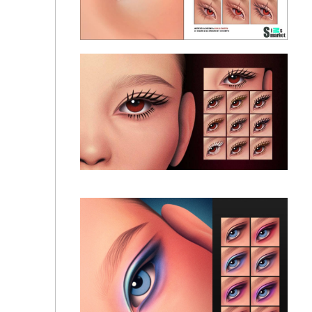
2D ресницы "Spidery MM Eyelashes N54" для Симс
4
Ресницы "Classic Flare 2D Eyelashes MC09"