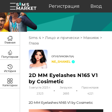
Регистрация
Вход
Sims 4
>
Лицо и прически
>
Макияж
>
Главная
Глаза
ОПУБЛИКОВАЛ(А)
Популярное
NE_SHANEL
История
2D MM Eyelashes N165 V1
by Cosimetic
Категории
5 августа 2025 г.
Загрузок:
Просмотров:
23:23
2693
4221
2D MM Eyelashes N165 V1 by Cosimetic