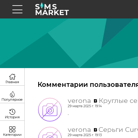
Главная
Комментарии пользователя 
verona
Круглые се
в
Популярное
29 марта 2025 г. 19:14
.
История
verona
Серьги Cur
в
Категории
29 марта 2025 г. 19:13