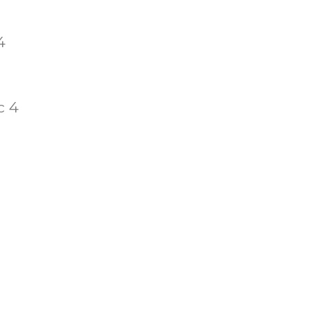
4
с 4