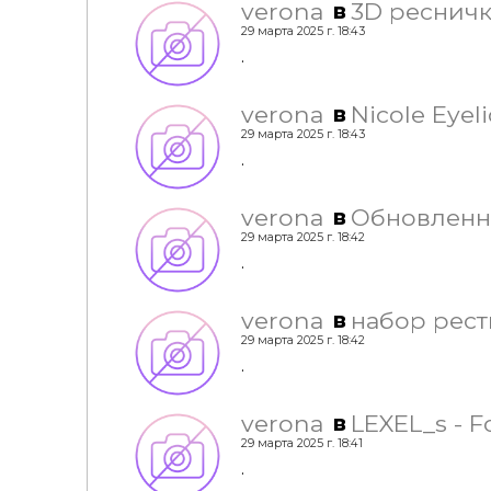
verona
3D ресничк
в
29 марта 2025 г. 18:43
.
verona
Nicole Eyeli
в
29 марта 2025 г. 18:43
.
verona
Обновленны
в
29 марта 2025 г. 18:42
.
verona
набор рест
в
29 марта 2025 г. 18:42
.
verona
LEXEL_s - F
в
29 марта 2025 г. 18:41
.