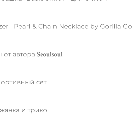
er · Pearl & Chain Necklace by Gorilla Gori
автора 𝐒𝐞𝐨𝐮𝐥𝐬𝐨𝐮𝐥
портивный сет
жанка и трико