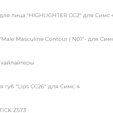
для лица "HIGHLIGHTER CC2" для Симс 
Male Masculine Contour | N01"- для Сим
 хайлайтеры
я губ "Lips CC26" для Симс 4
TICK Z573