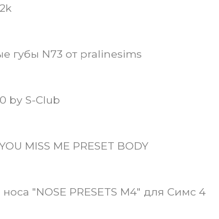
y2k
е губы N73 от pralinesims
0 by S-Club
 YOU MISS ME PRESET BODY
 носа "NOSE PRESETS M4" для Симс 4