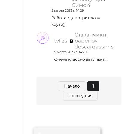
Симс 4
5 марта 2023 г. 14:29
Работает,смотрится оч
круто))
Стаканчики
в
tvIIzs
paper by
descargassims
5 марта 2023 г. 14:28
Очень классно выглядит!!
Начало
1
Последняя