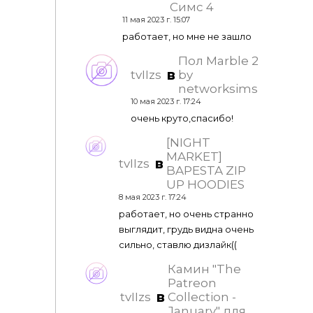
Симс 4
11 мая 2023 г. 15:07
работает, но мне не зашло
Пол Marble 2
в
tvIIzs
by
networksims
10 мая 2023 г. 17:24
очень круто,спасибо!
[NIGHT
MARKET]
в
tvIIzs
BAPESTA ZIP
UP HOODIES
8 мая 2023 г. 17:24
работает, но очень странно
выглядит, грудь видна очень
сильно, ставлю дизлайк((
Камин "The
Patreon
в
tvIIzs
Collection -
January" для