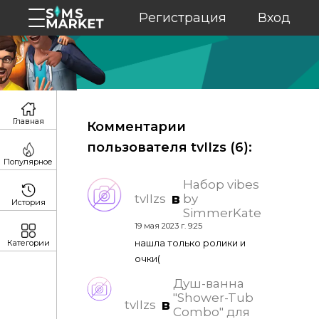
Регистрация
Вход
Главная
Комментарии
пользователя tvIIzs (
6
):
Популярное
Набор vibes
в
tvIIzs
by
История
SimmerKate
19 мая 2023 г. 9:25
нашла только ролики и
Категории
очки(
Душ-ванна
"Shower-Tub
в
tvIIzs
Combo" для