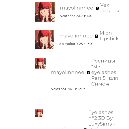
Vex
в
mayolinnnee
Lipstick
5 октября 2025 г. 13:01
.
Mion
в
mayolinnnee
Lipstick
5 октября 2025 г. 13:00
.
Ресницы
"3D
в
mayolinnnee
eyelashes.
Part 5" для
Симс 4
5 октября 2025 г. 12:57
.
Eyelashes
nº2 3D By
LuxySims -