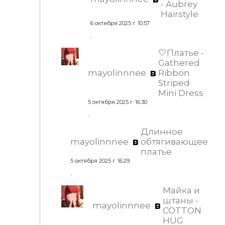
- Aubrey
Hairstyle
6 октября 2025 г. 10:57
.
🤍Платье -
Gathered
в
mayolinnnee
Ribbon
Striped
Mini Dress
5 октября 2025 г. 16:30
.
Длинное
в
mayolinnnee
обтягивающее
платье
5 октября 2025 г. 16:29
.
Майка и
штаны -
в
mayolinnnee
COTTON
HUG