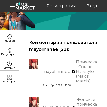
Регистрация
Вход
Главная
Комментарии пользователя
mayolinnnee (
28
):
Популярное
Прическа
- Coralie
История
в
mayolinnnee
Hairstyle
(Maxis
Match)
Категории
6 октября 2025 г. 10:58
.
Женская
прическа
в
mayolinnnee