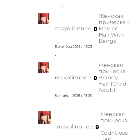
.
Женская
прическа -
в
mayolinnnee
Marilac
Hair With
Bangs
5 октября 2025 г. 13:03
.
Женская
прическа -
в
mayolinnnee
Brandy
Hair (Child,
Adult)
5 октября 2025 г. 13:03
.
Женская
прическа
в
mayolinnnee
-
Countless
Hair