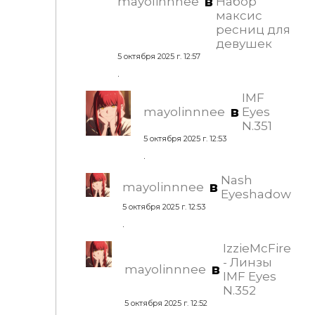
в
mayolinnnee
Набор
максис
ресниц для
девушек
5 октября 2025 г. 12:57
.
IMF
в
mayolinnnee
Eyes
N.351
5 октября 2025 г. 12:53
.
Nash
в
mayolinnnee
Eyeshadow
5 октября 2025 г. 12:53
.
IzzieMcFire
- Линзы
в
mayolinnnee
IMF Eyes
N.352
5 октября 2025 г. 12:52