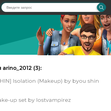
arino_2012 (
3
):
HIN] Isolation (Makeup) by byou shin
ake-up set by lostvampirez