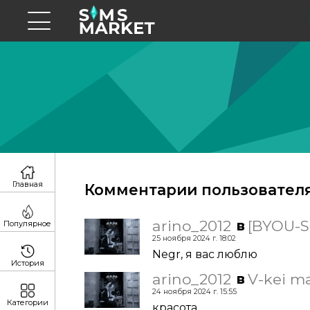
Главная
Комментарии пользователя 
arino_2012
[BYOU-S
в
Популярное
25 ноября 2024 г. 18:02
Negr, я вас люблю
История
arino_2012
V-kei m
в
24 ноября 2024 г. 15:55
Категории
красота