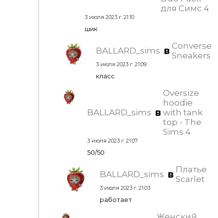
для Симс 4
3 июля 2023 г. 21:10
шик
Converse
в
BALLARD_sims
Sneakers
3 июля 2023 г. 21:09
класс
Oversize
hoodie
в
BALLARD_sims
with tank
top - The
Sims 4
3 июля 2023 г. 21:07
50/50
Платье
в
BALLARD_sims
Scarlet
3 июля 2023 г. 21:03
работает
Женский