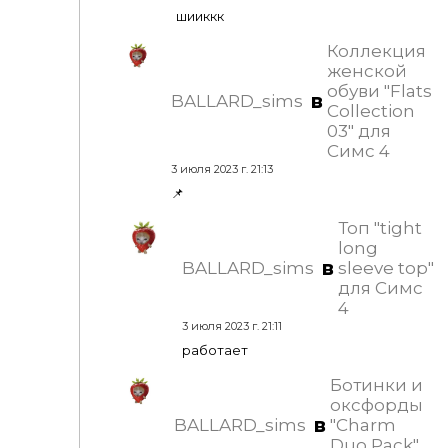
шииккк
Коллекция
женской
обуви "Flats
в
BALLARD_sims
Collection
03" для
Симс 4
3 июля 2023 г. 21:13
📌
Топ "tight
long
в
BALLARD_sims
sleeve top"
для Симс
4
3 июля 2023 г. 21:11
работает
Ботинки и
оксфорды
в
BALLARD_sims
"Charm
Duo Pack"