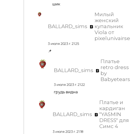
шик
Милый
женский
в
BALLARD_sims
купальник
Viola от
pixelunivairse
3 июля 2023 г. 21:25
📌
Платье
retro dress
в
BALLARD_sims
by
Babyetears
3 июля 2023 г. 21:22
грудь видна
Платье и
кардиган
в
BALLARD_sims
"YASMIN
DRESS" для
Симс 4
3 июля 2023 г. 21:18