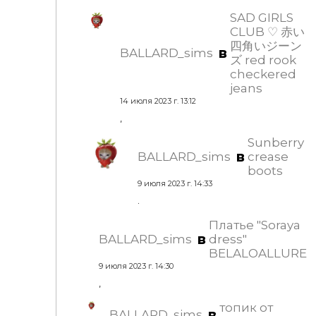
SAD GIRLS
CLUB ♡ 赤い
四角いジーン
в
BALLARD_sims
ズ red rook
checkered
jeans
14 июля 2023 г. 13:12
,
Sunberry
в
BALLARD_sims
crease
boots
9 июля 2023 г. 14:33
.
Платье "Soraya
в
BALLARD_sims
dress"
BELALOALLURE
9 июля 2023 г. 14:30
,
топик от
в
BALLARD_sims