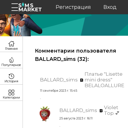
Регистрация
Вход
Главная
Комментарии пользователя
BALLARD_sims (
32
):
Популярное
Платье "Lisette
в
BALLARD_sims
mini dress"
История
BELALOALLURE
11 сентября 2023 г. 15:45
.
Категории
Violet
в
BALLARD_sims
Top 💕
25 августа 2023 г. 16:11
.