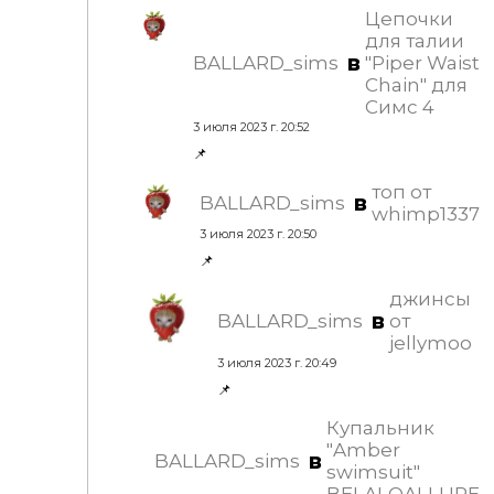
Цепочки
для талии
в
BALLARD_sims
"Piper Waist
Chain" для
Симс 4
3 июля 2023 г. 20:52
📌
топ от
в
BALLARD_sims
whimp1337
3 июля 2023 г. 20:50
📌
джинсы
в
BALLARD_sims
от
jellymoo
3 июля 2023 г. 20:49
📌
Купальник
"Amber
в
BALLARD_sims
swimsuit"