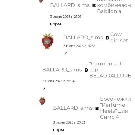
в
BALLARD_sims
комбинезон
Babilonia
3 июля 2023 г. 21:02
норм
Cow
в
BALLARD_sims
girl set
3 июля 2023 г. 20:55
📌
"Carmen set"
в
BALLARD_sims
top
BELALOALLURE
3 июля 2023 г. 20:54
📌
Босоножки
"Perfume
в
BALLARD_sims
Heels" для
Симс 4
3 июля 2023 г. 20:53
норм