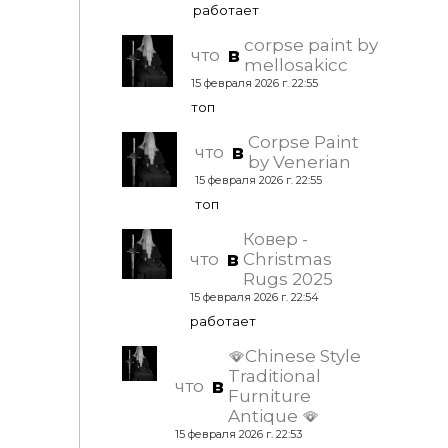
работает
corpse paint by
в
что
mellosakicc
15 февраля 2026 г. 22:55
топ
Corpse Paint
в
что
by Venerian
15 февраля 2026 г. 22:55
топ
Ковер -
в
что
Christmas
Rugs 2025
15 февраля 2026 г. 22:54
работает
🪭Chinese Style
Traditional
в
что
Furniture
Antique 🪭
15 февраля 2026 г. 22:53