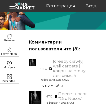
Регистрация
Вход
Главная
Комментарии
пользователя что (
8
):
Популярное
[creepy crawly]
wall carpets |
История
в
что
ковры на стену
для симс 4
16 февраля 2026 г. 0:29
Категории
не могу найти
Пресет носов
в
что
“Orc Noses”
16 февраля 2026 г. 0:01