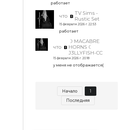
работает
TV Sims -
в
что
Rustic Set
15 февраля 2026 г. 22:53
работает
☽ MACABRE
в
что
HORNS ☾
J3LLYFISH-CC
15 февраля 2026 г. 20:18
у меня не отображается(
Начало
1
Последняя